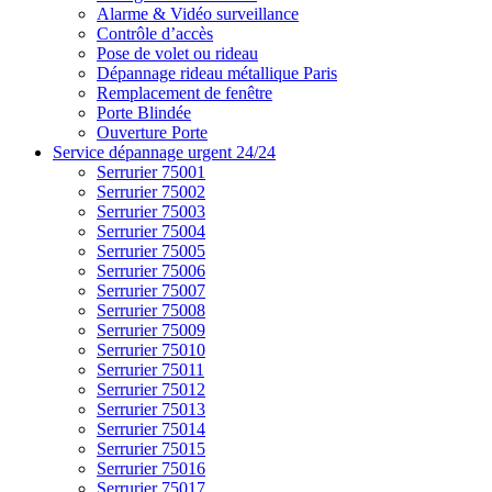
Alarme & Vidéo surveillance
Contrôle d’accès
Pose de volet ou rideau
Dépannage rideau métallique Paris
Remplacement de fenêtre
Porte Blindée
Ouverture Porte
Service dépannage urgent 24/24
Serrurier 75001
Serrurier 75002
Serrurier 75003
Serrurier 75004
Serrurier 75005
Serrurier 75006
Serrurier 75007
Serrurier 75008
Serrurier 75009
Serrurier 75010
Serrurier 75011
Serrurier 75012
Serrurier 75013
Serrurier 75014
Serrurier 75015
Serrurier 75016
Serrurier 75017