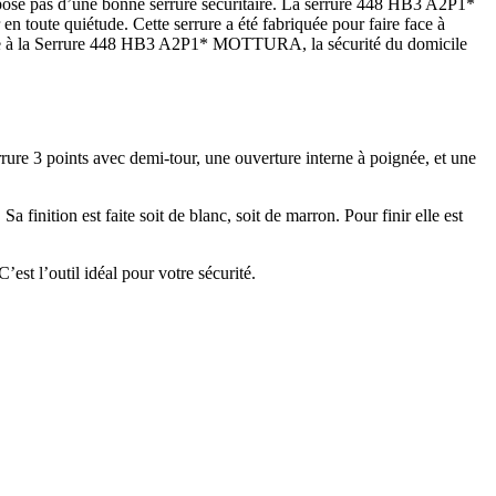
dispose pas d’une bonne serrure sécuritaire. La serrure 448 HB3 A2P1*
en toute quiétude. Cette serrure a été fabriquée pour faire face à
. Grâce à la Serrure 448 HB3 A2P1* MOTTURA, la sécurité du domicile
re 3 points avec demi-tour, une ouverture interne à poignée, et une
inition est faite soit de blanc, soit de marron. Pour finir elle est
 C’est l’outil idéal pour votre sécurité.