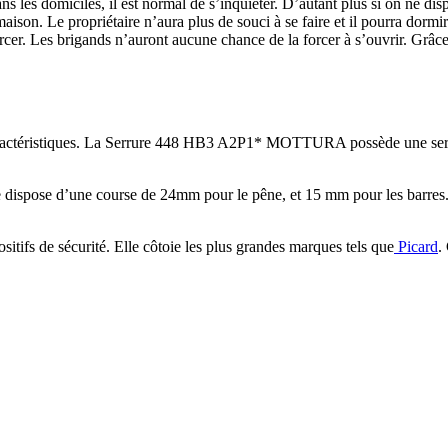
ans les domiciles, il est normal de s’inquiéter. D’autant plus si on ne 
on. Le propriétaire n’aura plus de souci à se faire et il pourra dormir 
la percer. Les brigands n’auront aucune chance de la forcer à s’ouvrir
 caractéristiques. La Serrure 448 HB3 A2P1* MOTTURA possède une serru
ispose d’une course de 24mm pour le pêne, et 15 mm pour les barres. Sa f
ifs de sécurité. Elle côtoie les plus grandes marques tels que
Picard
.