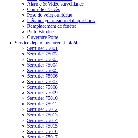
Alarme & Vidéo surveillance
Contrôle d’accès
Pose de volet ou rideau
Dépannage rideau métallique Paris
Remplacement de fenêtre
Porte Blindée
Ouverture Porte
Service dépannage urgent 24/24
Serrurier 75001
Serrurier 75002
Serrurier 75003
Serrurier 75004
Serrurier 75005
Serrurier 75006
Serrurier 75007
Serrurier 75008
Serrurier 75009
Serrurier 75010
Serrurier 75011
Serrurier 75012
Serrurier 75013
Serrurier 75014
Serrurier 75015
Serrurier 75016
Serrurier 75017