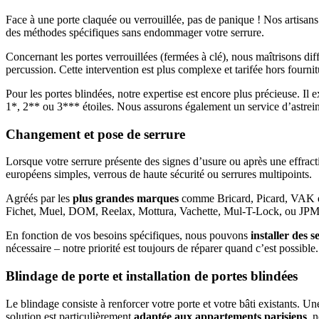
Face à une porte claquée ou verrouillée, pas de panique ! Nos artisan
des méthodes spécifiques sans endommager votre serrure.
Concernant les portes verrouillées (fermées à clé), nous maîtrisons d
percussion. Cette intervention est plus complexe et tarifée hors fourni
Pour les portes blindées, notre expertise est encore plus précieuse. Il 
1*, 2** ou 3*** étoiles. Nous assurons également un service d’astreint
Changement et pose de serrure
Lorsque votre serrure présente des signes d’usure ou après une effra
européens simples, verrous de haute sécurité ou serrures multipoints.
Agréés par les
plus grandes marques
comme Bricard, Picard, VAK et 
Fichet, Muel, DOM, Reelax, Mottura, Vachette, Mul-T-Lock, ou JP
En fonction de vos besoins spécifiques, nous pouvons
installer des 
nécessaire – notre priorité est toujours de réparer quand c’est possible.
Blindage de porte et installation de portes blindées
Le blindage consiste à renforcer votre porte et votre bâti existants. Un
solution est particulièrement
adaptée aux appartements parisiens
, 