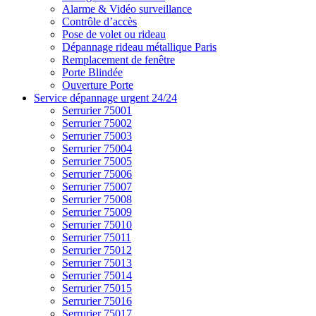
Alarme & Vidéo surveillance
Contrôle d’accès
Pose de volet ou rideau
Dépannage rideau métallique Paris
Remplacement de fenêtre
Porte Blindée
Ouverture Porte
Service dépannage urgent 24/24
Serrurier 75001
Serrurier 75002
Serrurier 75003
Serrurier 75004
Serrurier 75005
Serrurier 75006
Serrurier 75007
Serrurier 75008
Serrurier 75009
Serrurier 75010
Serrurier 75011
Serrurier 75012
Serrurier 75013
Serrurier 75014
Serrurier 75015
Serrurier 75016
Serrurier 75017