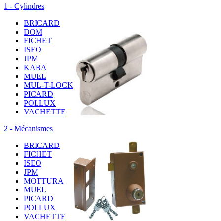
1 - Cylindres
BRICARD
DOM
FICHET
ISEO
JPM
KABA
MUEL
MUL-T-LOCK
PICARD
POLLUX
VACHETTE
2 - Mécanismes
BRICARD
FICHET
ISEO
JPM
MOTTURA
MUEL
PICARD
POLLUX
VACHETTE