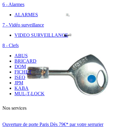
6 - Alarmes
ALARMES
7 - Vidéo surveillance
VIDEO SURVEILLANCE
8 - Clefs
ABUS
BRICARD
DOM
FICHET
ISEO
JPM
KABA
MUL-T-LOCK
Nos services
Ouverture de porte Paris Dès 79€* par votre serrurier