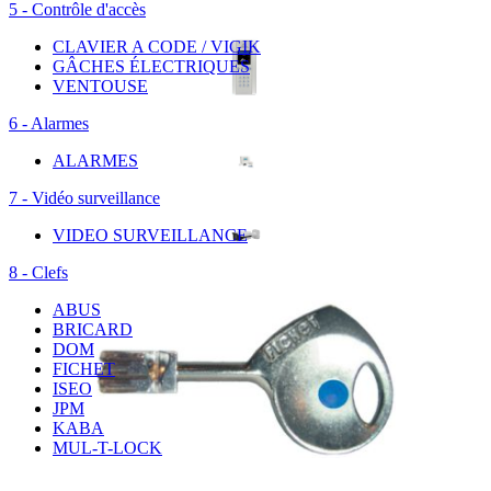
5 - Contrôle d'accès
CLAVIER A CODE / VIGIK
GÂCHES ÉLECTRIQUES
VENTOUSE
6 - Alarmes
ALARMES
7 - Vidéo surveillance
VIDEO SURVEILLANCE
8 - Clefs
ABUS
BRICARD
DOM
FICHET
ISEO
JPM
KABA
MUL-T-LOCK