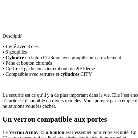
Descriptif
• Livré avec 3 clés
• 5 goupilles
•
Cylindre
en laiton Ø 23mm avec goupille anti-arrachement
• Pêne et bouton chromés
• Coffre et gâche en acier embouti de 20/10ème
• Compatible avec serrures et
cylindres
CITY
La sécurité est ce qu’il y a de plus important dans la vie. Elle l’est 
sécurité est disponible en divers modèles. Vous pouvez par exemple d
ne saurions vous les cacher.
Un verrou compatible aux portes
Le
Verrou Arnov 15 à bouton
est l’essentiel pour votre sécurité. E
C’est un verrou qui est livré avec trois clés de très bonne qualité.