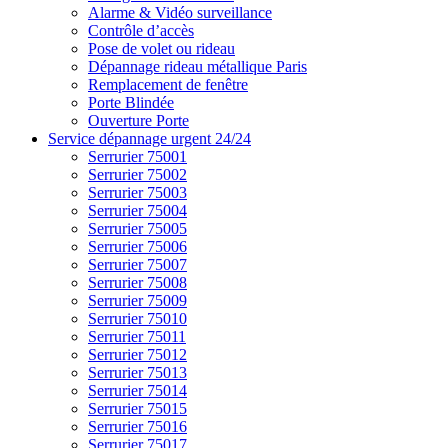
Alarme & Vidéo surveillance
Contrôle d’accès
Pose de volet ou rideau
Dépannage rideau métallique Paris
Remplacement de fenêtre
Porte Blindée
Ouverture Porte
Service dépannage urgent 24/24
Serrurier 75001
Serrurier 75002
Serrurier 75003
Serrurier 75004
Serrurier 75005
Serrurier 75006
Serrurier 75007
Serrurier 75008
Serrurier 75009
Serrurier 75010
Serrurier 75011
Serrurier 75012
Serrurier 75013
Serrurier 75014
Serrurier 75015
Serrurier 75016
Serrurier 75017