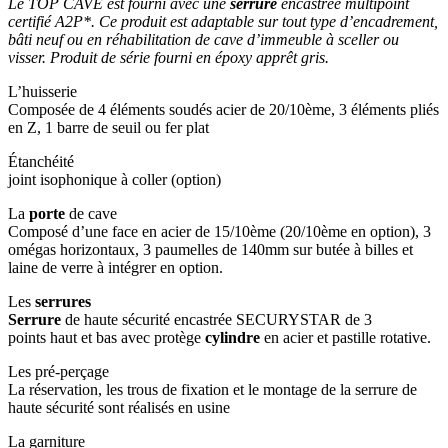
Le TOP CAVE est fourni avec une
serrure
encastrée multipoint
certifié A2P*. Ce produit est adaptable sur tout type d’encadrement,
bâti neuf ou en réhabilitation de cave d’immeuble à sceller ou
visser.
Produit de série fourni en époxy apprêt gris.
L’huisserie
Composée de 4 éléments soudés acier de 20/10ème, 3 éléments pliés
en Z, 1 barre de seuil ou fer plat
Étanchéité
joint isophonique à coller (option)
La
porte
de cave
Composé d’une face en acier de 15/10ème (20/10ème en option), 3
omégas horizontaux, 3 paumelles de 140mm sur butée à billes et
laine de verre à intégrer en option.
Les
serrures
Serrure
de haute sécurité encastrée SECURYSTAR de 3
points haut et bas avec protège
cylindre
en acier et pastille rotative.
Les pré-perçage
La réservation, les trous de fixation et le montage de la serrure de
haute sécurité sont réalisés en usine
La garniture