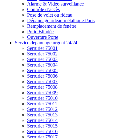
Alarme & Vidéo surveillance
Contrôle d’accès
Pose de volet ou rideau
Dépannage rideau métallique Paris
Remplacement de fenêtre
Porte Blindée
Ouverture Porte
Service dépannage urgent 24/24
Serrurier 75001
Serrurier 75002
Serrurier 75003
Serrurier 75004
Serrurier 75005
Serrurier 75006
Serrurier 75007
Serrurier 75008
Serrurier 75009
Serrurier 75010
Serrurier 75011
Serrurier 75012
Serrurier 75013
Serrurier 75014
Serrurier 75015
Serrurier 75016
Serrurier 75017