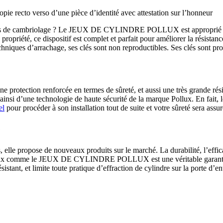
opie recto verso d’une pièce d’identité avec attestation sur l’honneur
isques de cambriolage ? Le JEUX DE CYLINDRE POLLUX est approprié po
e de propriété, ce dispositif est complet et parfait pour améliorer la
chniques d’arrachage, ses clés sont non reproductibles. Ses clés sont pr
tection renforcée en termes de sûreté, et aussi une très grande résis
fitez ainsi d’une technologie de haute sécurité de la marque Pollux. 
el
pour procéder à son installation tout de suite et votre sûreté sera assur
e
 elle propose de nouveaux produits sur le marché. La durabilité, l’efficac
 Pollux comme le JEUX DE CYLINDRE POLLUX est une véritable garantie 
sistant, et limite toute pratique d’effraction de cylindre sur la porte d’en