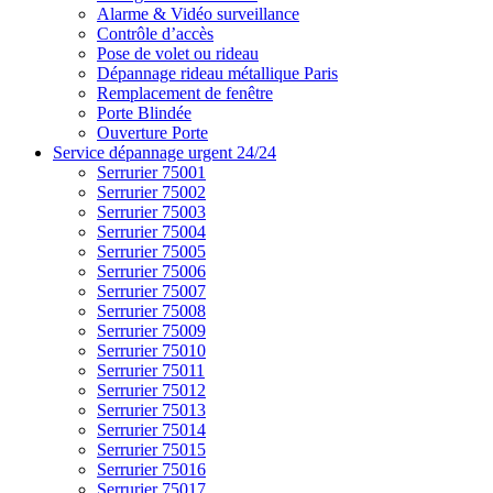
Alarme & Vidéo surveillance
Contrôle d’accès
Pose de volet ou rideau
Dépannage rideau métallique Paris
Remplacement de fenêtre
Porte Blindée
Ouverture Porte
Service dépannage urgent 24/24
Serrurier 75001
Serrurier 75002
Serrurier 75003
Serrurier 75004
Serrurier 75005
Serrurier 75006
Serrurier 75007
Serrurier 75008
Serrurier 75009
Serrurier 75010
Serrurier 75011
Serrurier 75012
Serrurier 75013
Serrurier 75014
Serrurier 75015
Serrurier 75016
Serrurier 75017