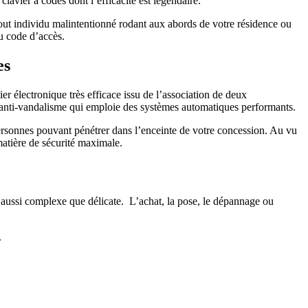
clavier à codes dont l’efficacité est légendaire.
tout individu malintentionné rodant aux abords de votre résidence ou
du code d’accès.
es
er électronique très efficace issu de l’association de deux
ue anti-vandalisme qui emploie des systèmes automatiques performants.
de personnes pouvant pénétrer dans l’enceinte de votre concession. Au vu
 matière de sécurité maximale.
t aussi complexe que délicate. L’achat, la pose, le dépannage ou
.