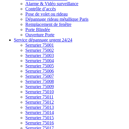
Alarme & Vidéo surveillance
Contrôle d’accès
Pose de volet ou rideau
Dépannage rideau métallique Paris
Remplacement de fenêtre
Porte Blindée
Ouverture Porte
Service dépannage urgent 24/24
Serrurier 75001
Serrurier 75002
Serrurier 75003
Serrurier 75004
Serrurier 75005
Serrurier 75006
Serrurier 75007
Serrurier 75008
Serrurier 75009
Serrurier 75010
Serrurier 75011
Serrurier 75012
Serrurier 75013
Serrurier 75014
Serrurier 75015
Serrurier 75016
Serrurier 75017