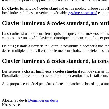
fermeture de portes d’appartement. Hormis les loqueteaux, les serrures à
Le
Clavier lumineux à codes standard
est un modèle unique qui off
local industriel. Il est en vérité un véritable
système de sécurité
et un m
Clavier lumineux à codes standard
, un out
La sécurité est un bonheur bien acquis lors que vous armez vos portes d
composants : un pavé à clavier électronique lumineux et un boitier pou
De plus ; installé à l’extérieur, il offre la possibilité d’accéder à un
de ses multiples atouts, il est alors le meilleur choix, le modèle de s
Clavier lumineux à codes standard
, la con
Les serrures à
clavier lumineux à codes standard
sont de variétés i
l’installation de cet outil nécessite alors l’intervention des installateur
A ce propos ce matériel peut être acheté au marché de bricolage, à un
Ajouter au devis
Demander un devis
Nos services