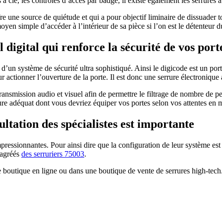
 clé, les contrôles d’accès par badge, il existe également les serrures à 
re une source de quiétude et qui a pour objectif liminaire de dissuader 
oyen simple d’accéder à l’intérieur de sa pièce si l’on est le détenteur 
il digital qui renforce la sécurité de vos port
’un système de sécurité ultra sophistiqué. Ainsi le digicode est un porti
r actionner l’ouverture de la porte. Il est donc une serrure électroniq
e retransmission audio et visuel afin de permettre le filtrage de nombre 
errure adéquat dont vous devriez équiper vos portes selon vos attentes en
sultation des spécialistes est importante
mpressionnantes. Pour ainsi dire que la configuration de leur système es
s agréés
des serruriers 75003
.
e boutique en ligne ou dans une boutique de vente de serrures high-tech