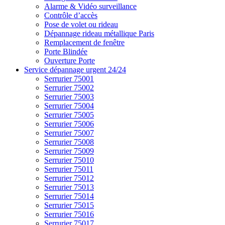
Alarme & Vidéo surveillance
Contrôle d’accès
Pose de volet ou rideau
Dépannage rideau métallique Paris
Remplacement de fenêtre
Porte Blindée
Ouverture Porte
Service dépannage urgent 24/24
Serrurier 75001
Serrurier 75002
Serrurier 75003
Serrurier 75004
Serrurier 75005
Serrurier 75006
Serrurier 75007
Serrurier 75008
Serrurier 75009
Serrurier 75010
Serrurier 75011
Serrurier 75012
Serrurier 75013
Serrurier 75014
Serrurier 75015
Serrurier 75016
Serrurier 75017