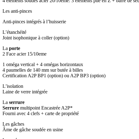
4 éléments soudés acier 20/10eme: 3 éléments plié en Z + barre de seu
Les anti-pinces
Anti-pinces intégrés à l’huisserie
L’étanchéité
Joint isophonique à coller (option)
La
porte
2 Face acier 15/10eme
1 oméga vertical + 4 omégas horizontaux
4 paumelles de 140 mm sur butée à billes
Certification A2P BP1 (option) ou A2P BP3 (option)
L’isolation
Laine de verre intégrée
La
serrure
Serrure
multipoint Encastrée A2P*
Fourni avec 4 clefs + carte de propriété
Les gâches
Âme de gâche soudée en usine