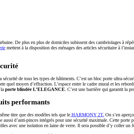
baine. De plus en plus de domiciles subissent des cambriolages à répétit
rie
mettent à la disposition des ménages des articles sécuritaire à l’insta
curité
 la sécurité de tous les types de bâtiments. C’est un bloc porte ultra-sécur
mporte quel moyen d’effraction. L’espace entre le cadre mural et les rebor
 la
porte blindée L’ELEGANCE
. C’est une barrière qui garantit la p
duits performants
ême titre que des modèles tels que le
HARMONY 2T.
On s’en aperçoit
pose aussi d’anti-pinces intégrés pour une sécurité maximale. Cette port
es avec une isolation en laine de verre. Il sera possible d’y coller un 