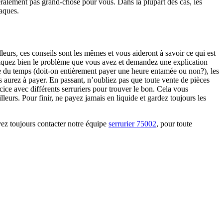
éralement pas grand-chose pour vous. Dans la plupart des cas, les
naques.
leurs, ces conseils sont les mêmes et vous aideront à savoir ce qui est
xpliquez bien le problème que vous avez et demandez une explication
te du temps (doit-on entièrement payer une heure entamée ou non?), les
ous aurez à payer. En passant, n’oubliez pas que toute vente de pièces
cice avec différents serruriers pour trouver le bon. Cela vous
leurs. Pour finir, ne payez jamais en liquide et gardez toujours les
vez toujours contacter notre équipe
serrurier 75002
, pour toute