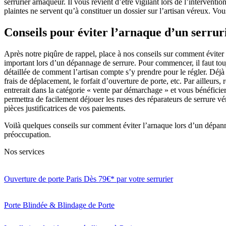
serrurier arnaqueur. Il vous revient d’être vigilant lors de l’interv
plaintes ne servent qu’à constituer un dossier sur l’artisan véreux. Vo
Conseils pour éviter l’arnaque d’un serrur
Après notre piqûre de rappel, place à nos conseils sur comment éviter l
important lors d’un dépannage de serrure. Pour commencer, il faut tou
détaillée de comment l’artisan compte s’y prendre pour le régler. Déj
frais de déplacement, le forfait d’ouverture de porte, etc. Par ailleurs
entrerait dans la catégorie « vente par démarchage » et vous bénéficier
permettra de facilement déjouer les ruses des réparateurs de serrure vé
pièces justificatrices de vos paiements.
Voilà quelques conseils sur comment éviter l’arnaque lors d’un dépan
préoccupation.
Nos services
Ouverture de porte Paris Dès 79€* par votre serrurier
Porte Blindée & Blindage de Porte