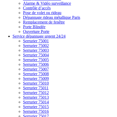
Alarme & Vidéo surveillance
Contrôle d’accès
Pose de volet ou rideau
Dépannage rideau métallique Paris
Remplacement de fenêtre
Porte Blindée
Ouverture Porte
Service dépannage urgent 24/24
Serrurier 75001
Serrurier 75002
Serrurier 75003
Serrurier 75004
Serrurier 75005
Serrurier 75006
Serrurier 75007
Serrurier 75008
Serrurier 75009
Serrurier 75010
Serrurier 75011
Serrurier 75012
Serrurier 75013
Serrurier 75014
Serrurier 75015
Serrurier 75016
Serrurier 75017