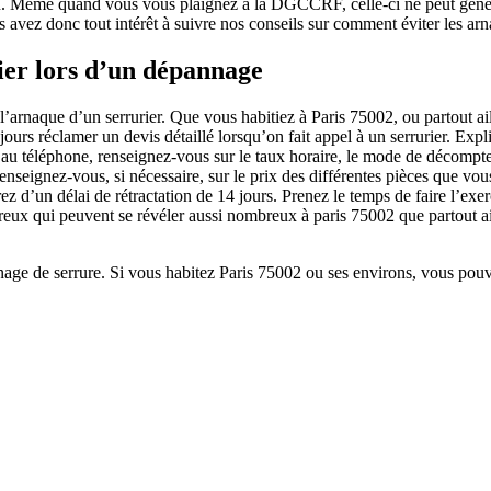
ention. Même quand vous vous plaignez à la DGCCRF, celle-ci ne peut gén
us avez donc tout intérêt à suivre nos conseils sur comment éviter les ar
ier lors d’un dépannage
’arnaque d’un serrurier. Que vous habitiez à Paris 75002, ou partout ail
jours réclamer un devis détaillé lorsqu’on fait appel à un serrurier. E
à au téléphone, renseignez-vous sur le taux horaire, le mode de décomp
, renseignez-vous, si nécessaire, sur le prix des différentes pièces que v
ez d’un délai de rétractation de 14 jours. Prenez le temps de faire l’exer
reux qui peuvent se révéler aussi nombreux à paris 75002 que partout ail
nage de serrure. Si vous habitez Paris 75002 ou ses environs, vous pou